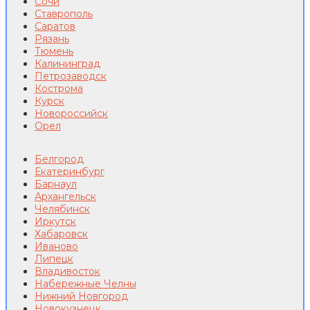
Сочи
Ставрополь
Саратов
Рязань
Тюмень
Калининград
Петрозаводск
Кострома
Курск
Новороссийск
Орел
Белгород
Екатеринбург
Барнаул
Архангельск
Челябинск
Иркутск
Хабаровск
Иваново
Липецк
Владивосток
Набережные Челны
Нижний Новгород
Новокузнецк