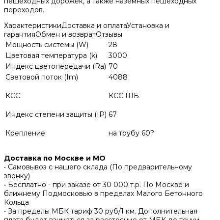
пешеходных дорожек, а также наземных пешеходных
переходов.
Характеристики
Доставка и оплата
Установка и
гарантия
Обмен и возврат
Отзывы
Мощность системы (W)
28
Цветовая температура (k)
3000
Индекс цветопередачи (Ra)
70
Световой поток (Im)
4088
КСС
КСС ШБ
Индекс степени защиты (IP)
67
Крепление
на трубу 60?
Доставка по Москве и МО
• Самовывоз с нашего склада (По предварительному
звонку)
• Бесплатно - при заказе от 30 000 т.р. По Москве и
ближнему Подмосковью в пределах Малого Бетонного
Кольца
• За пределы МБК тариф 30 руб/1 км. Дополнительная