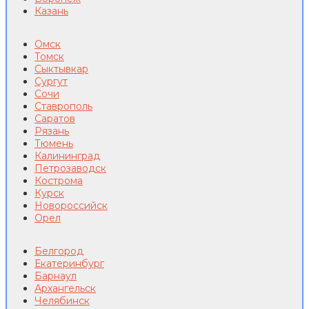
Казань
Омск
Томск
Сыктывкар
Сургут
Сочи
Ставрополь
Саратов
Рязань
Тюмень
Калининград
Петрозаводск
Кострома
Курск
Новороссийск
Орел
Белгород
Екатеринбург
Барнаул
Архангельск
Челябинск