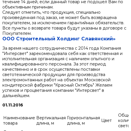
течение 14 дней, если данный товар не подошел Вам по
объективным причинам.
Следует отметить, что продукция, специально
произведенная под заказ, не может быть возвращена
покупателем, за исключением гарантийных обязательств.
Все пункты о возврате товара будут указаны в договоре с
Покупателем.
ООО Строительный Холдинг Славянский»
За время нашего сотрудничества с 2014 года Компания
"Интерсвет" зарекомендовала себя как ответственная и
исполнительная организация с наличием опытного и
квалифицированного персонала. За этот период
качественно и в срок осуществлены поставки
светотехнической продукции для производства
электромонтажных работ на объектах Московской
кондитерской фабрики "Красный Октябрь" Желаем
успехов и процветания компании "Интерсвет" в
дальнейшем.
01.11.2016
Обще
Наименование
Вертикальная
Горизонтальная
Цвет
колич
товара
длина, м
длина, м
свето