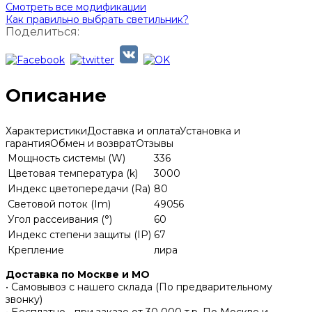
Смотреть все модификации
Как правильно выбрать светильник?
Поделиться:
Описание
Характеристики
Доставка и оплата
Установка и
гарантия
Обмен и возврат
Отзывы
Мощность системы (W)
336
Цветовая температура (k)
3000
Индекс цветопередачи (Ra)
80
Световой поток (Im)
49056
Угол рассеивания (°)
60
Индекс степени защиты (IP)
67
Крепление
лира
Доставка по Москве и МО
• Самовывоз с нашего склада (По предварительному
звонку)
• Бесплатно - при заказе от 30 000 т.р. По Москве и