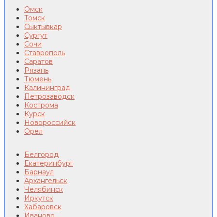
Омск
Томск
Сыктывкар
Сургут
Сочи
Ставрополь
Саратов
Рязань
Тюмень
Калининград
Петрозаводск
Кострома
Курск
Новороссийск
Орел
Белгород
Екатеринбург
Барнаул
Архангельск
Челябинск
Иркутск
Хабаровск
Иваново