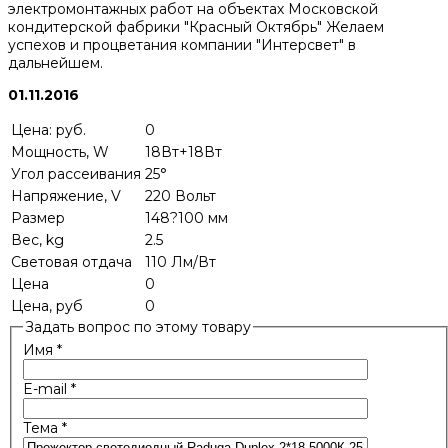
электромонтажных работ на объектах Московской
кондитерской фабрики "Красный Октябрь" Желаем
успехов и процветания компании "Интерсвет" в
дальнейшем.
01.11.2016
Цена: руб.
0
Мощность, W
18Вт+18Вт
Угол рассеивания
25°
Напряжение, V
220 Вольт
Размер
148?100 мм
Вес, kg
2.5
Световая отдача
110 Лм/Вт
Цена
0
Цена, руб
0
Задать вопрос по этому товару
Имя
*
E-mail
*
Тема
*