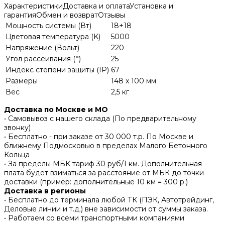
Характеристики
Доставка и оплата
Установка и
гарантия
Обмен и возврат
Отзывы
Мощность системы (Вт)
18+18
Цветовая температура (K)
5000
Напряжение (Вольт)
220
Угол рассеивания (°)
25
Индекс степени защиты (IP)
67
Размеры
148 x 100 мм
Вес
2,5 кг
Доставка по Москве и МО
• Самовывоз с нашего склада (По предварительному
звонку)
• Бесплатно - при заказе от 30 000 т.р. По Москве и
ближнему Подмосковью в пределах Малого Бетонного
Кольца
• За пределы МБК тариф 30 руб/1 км. Дополнительная
плата будет взиматься за расстояние от МБК до точки
доставки (пример: дополнительные 10 км = 300 р.)
Доставка в регионы
• Бесплатно до терминала любой ТК (ПЭК, Автотрейдинг,
Деловые линии и т.д.) вне зависимости от суммы заказа.
• Работаем со всеми транспортными компаниями