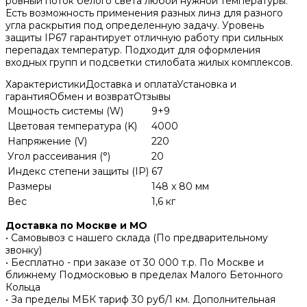
ровный поток белого света любой нужной температуры.
Есть возможность применения разных линз для разного
угла раскрытия под определенную задачу. Уровень
защиты IP67 гарантирует отличную работу при сильных
перепадах температур. Подходит для оформления
входных групп и подсветки стилобата жилых комплексов.
Характеристики
Доставка и оплата
Установка и
гарантия
Обмен и возврат
Отзывы
Мощность системы (W)
9+9
Цветовая температура (K)
4000
Напряжение (V)
220
Угол рассеивания (°)
20
Индекс степени защиты (IP)
67
Размеры
148 x 80 мм
Вес
1,6 кг
Доставка по Москве и МО
• Самовывоз с нашего склада (По предварительному
звонку)
• Бесплатно - при заказе от 30 000 т.р. По Москве и
ближнему Подмосковью в пределах Малого Бетонного
Кольца
• За пределы МБК тариф 30 руб/1 км. Дополнительная