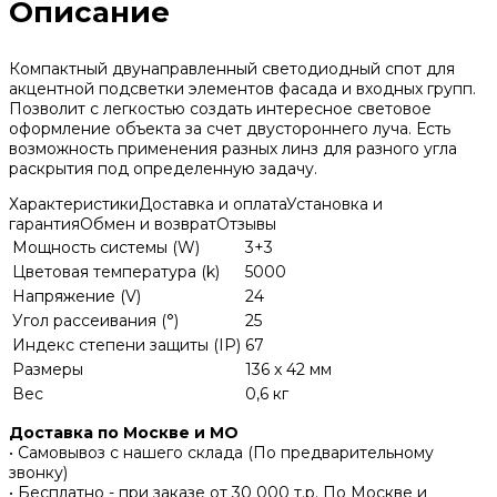
Описание
Компактный двунаправленный светодиодный спот для
акцентной подсветки элементов фасада и входных групп.
Позволит с легкостью создать интересное световое
оформление объекта за счет двустороннего луча. Есть
возможность применения разных линз для разного угла
раскрытия под определенную задачу.
Характеристики
Доставка и оплата
Установка и
гарантия
Обмен и возврат
Отзывы
Мощность системы (W)
3+3
Цветовая температура (k)
5000
Напряжение (V)
24
Угол рассеивания (°)
25
Индекс степени защиты (IP)
67
Размеры
136 x 42 мм
Вес
0,6 кг
Доставка по Москве и МО
• Самовывоз с нашего склада (По предварительному
звонку)
• Бесплатно - при заказе от 30 000 т.р. По Москве и