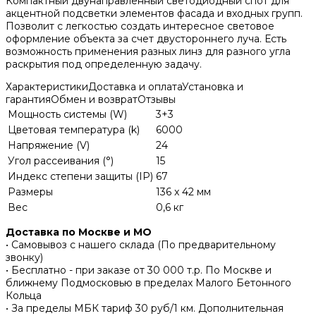
Компактный двунаправленный светодиодный спот для
акцентной подсветки элементов фасада и входных групп.
Позволит с легкостью создать интересное световое
оформление объекта за счет двустороннего луча. Есть
возможность применения разных линз для разного угла
раскрытия под определенную задачу.
Характеристики
Доставка и оплата
Установка и
гарантия
Обмен и возврат
Отзывы
Мощность системы (W)
3+3
Цветовая температура (k)
6000
Напряжение (V)
24
Угол рассеивания (°)
15
Индекс степени защиты (IP)
67
Размеры
136 x 42 мм
Вес
0,6 кг
Доставка по Москве и МО
• Самовывоз с нашего склада (По предварительному
звонку)
• Бесплатно - при заказе от 30 000 т.р. По Москве и
ближнему Подмосковью в пределах Малого Бетонного
Кольца
• За пределы МБК тариф 30 руб/1 км. Дополнительная