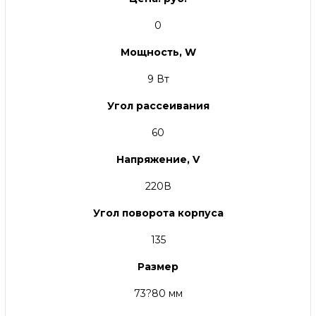
0
Мощность, W
9 Вт
Угол рассеивания
60
Напряжение, V
220В
Угол поворота корпуса
135
Размер
73?80 мм