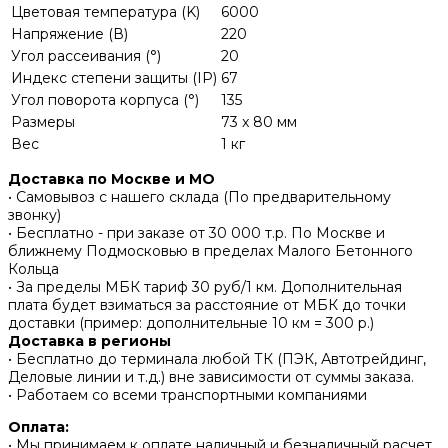
Цветовая температура (K)
6000
Напряжение (В)
220
Угол рассеивания (°)
20
Индекс степени защиты (IP)
67
Угол поворота корпуса (°)
135
Размеры
73 x 80 мм
Вес
1 кг
Доставка по Москве и МО
• Самовывоз с нашего склада (По предварительному
звонку)
• Бесплатно - при заказе от 30 000 т.р. По Москве и
ближнему Подмосковью в пределах Малого Бетонного
Кольца
• За пределы МБК тариф 30 руб/1 км. Дополнительная
плата будет взиматься за расстояние от МБК до точки
доставки (пример: дополнительные 10 км = 300 р.)
Доставка в регионы
• Бесплатно до терминала любой ТК (ПЭК, Автотрейдинг,
Деловые линии и т.д.) вне зависимости от суммы заказа.
• Работаем со всеми транспортными компаниями
Оплата:
• Мы принимаем к оплате наличный и безналичный расчет