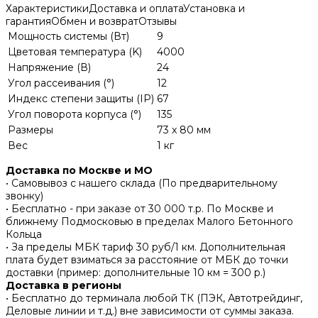
Характеристики
Доставка и оплата
Установка и
гарантия
Обмен и возврат
Отзывы
Мощность системы (Вт)
9
Цветовая температура (K)
4000
Напряжение (В)
24
Угол рассеивания (°)
12
Индекс степени защиты (IP)
67
Угол поворота корпуса (°)
135
Размеры
73 x 80 мм
Вес
1 кг
Доставка по Москве и МО
• Самовывоз с нашего склада (По предварительному
звонку)
• Бесплатно - при заказе от 30 000 т.р. По Москве и
ближнему Подмосковью в пределах Малого Бетонного
Кольца
• За пределы МБК тариф 30 руб/1 км. Дополнительная
плата будет взиматься за расстояние от МБК до точки
доставки (пример: дополнительные 10 км = 300 р.)
Доставка в регионы
• Бесплатно до терминала любой ТК (ПЭК, Автотрейдинг,
Деловые линии и т.д.) вне зависимости от суммы заказа.