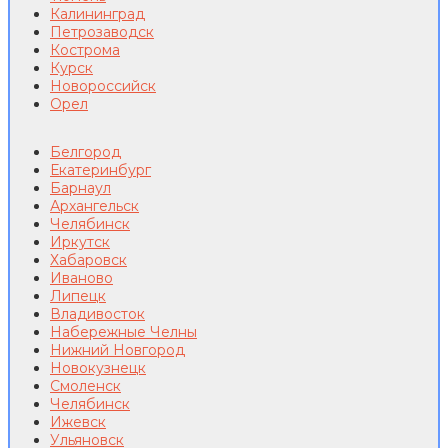
Калининград
Петрозаводск
Кострома
Курск
Новороссийск
Орел
Белгород
Екатеринбург
Барнаул
Архангельск
Челябинск
Иркутск
Хабаровск
Иваново
Липецк
Владивосток
Набережные Челны
Нижний Новгород
Новокузнецк
Смоленск
Челябинск
Ижевск
Ульяновск