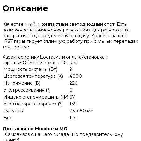
Описание
Качественный и компактный светодиодный спот. Есть
возможность применения разных линз для разного угла
раскрытия под определенную задачу. Уровень защиты
IP67 гарантирует отличную работу при сильных перепадах
температур.
Характеристики
Доставка и оплата
Установка и
гарантия
Обмен и возврат
Отзывы
Мощность системы (Вт)
9
Цветовая температура (K)
4000
Напряжение (В)
220
Угол рассеивания (°)
6
Индекс степени защиты (IP)
67
Угол поворота корпуса (°)
135
Размеры
73 x 80 мм
Вес
1 кг
Доставка по Москве и МО
• Самовывоз с нашего склада (По предварительному
звонку)