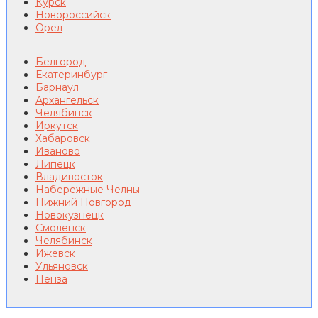
Курск
Новороссийск
Орел
Белгород
Екатеринбург
Барнаул
Архангельск
Челябинск
Иркутск
Хабаровск
Иваново
Липецк
Владивосток
Набережные Челны
Нижний Новгород
Новокузнецк
Смоленск
Челябинск
Ижевск
Ульяновск
Пенза