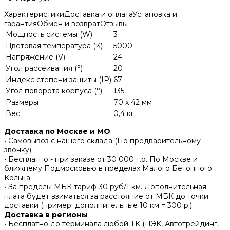
Характеристики
Доставка и оплата
Установка и
гарантия
Обмен и возврат
Отзывы
Мощность системы (W)
3
Цветовая температура (K)
5000
Напряжение (V)
24
Угол рассеивания (°)
20
Индекс степени защиты (IP)
67
Угол поворота корпуса (°)
135
Размеры
70 x 42 мм
Вес
0,4 кг
Доставка по Москве и МО
• Самовывоз с нашего склада (По предварительному
звонку)
• Бесплатно - при заказе от 30 000 т.р. По Москве и
ближнему Подмосковью в пределах Малого Бетонного
Кольца
• За пределы МБК тариф 30 руб/1 км. Дополнительная
плата будет взиматься за расстояние от МБК до точки
доставки (пример: дополнительные 10 км = 300 р.)
Доставка в регионы
• Бесплатно до терминала любой ТК (ПЭК, Автотрейдинг,