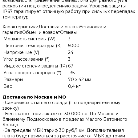
возможность применения разных линз для разного угла
раскрытия под определенную задачу. Уровень защиты
IP67 гарантирует отличную работу при сильных перепадах
температур.
Характеристики
Доставка и оплата
Установка и
гарантия
Обмен и возврат
Отзывы
Мощность системы (W)
3
Цветовая температура (K)
5000
Напряжение (V)
24
Угол рассеивания (°)
3
Индекс степени защиты (IP)
67
Угол поворота корпуса (°)
135
Размеры
70 x 42 мм
Вес
0,4 кг
Доставка по Москве и МО
• Самовывоз с нашего склада (По предварительному
звонку)
• Бесплатно - при заказе от 30 000 т.р. По Москве и
ближнему Подмосковью в пределах Малого Бетонного
Кольца
• За пределы МБК тариф 30 руб/1 км. Дополнительная
плата будет взиматься за расстояние от МБК до точки