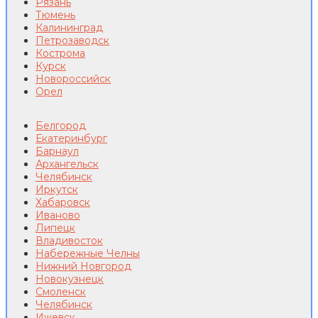
Рязань
Тюмень
Калининград
Петрозаводск
Кострома
Курск
Новороссийск
Орел
Белгород
Екатеринбург
Барнаул
Архангельск
Челябинск
Иркутск
Хабаровск
Иваново
Липецк
Владивосток
Набережные Челны
Нижний Новгород
Новокузнецк
Смоленск
Челябинск
Ижевск