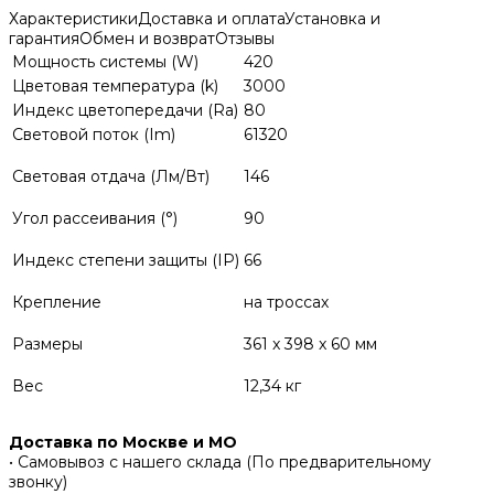
Характеристики
Доставка и оплата
Установка и
гарантия
Обмен и возврат
Отзывы
Мощность системы (W)
420
Цветовая температура (k)
3000
Индекс цветопередачи (Ra)
80
Световой поток (Im)
61320
Световая отдача (Лм/Вт)
146
Угол рассеивания (°)
90
Индекс степени защиты (IP)
66
Крепление
на троссах
Размеры
361 x 398 x 60 мм
Вес
12,34 кг
Доставка по Москве и МО
• Самовывоз с нашего склада (По предварительному
звонку)