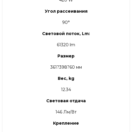
420 W
Угол рассеивания
90°
Световой поток, Lm:
61320 lm
Размер
361?398?60 мм
Вес, kg
12.34
Световая отдача
146 Лм/Вт
Крепление