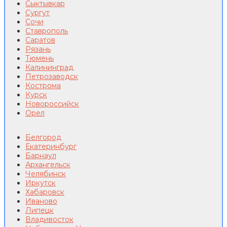
Сыктывкар
Сургут
Сочи
Ставрополь
Саратов
Рязань
Тюмень
Калининград
Петрозаводск
Кострома
Курск
Новороссийск
Орел
Белгород
Екатеринбург
Барнаул
Архангельск
Челябинск
Иркутск
Хабаровск
Иваново
Липецк
Владивосток