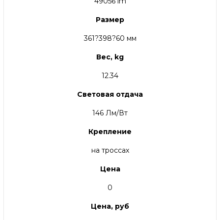
49056 lm
Размер
361?398?60 мм
Вес, kg
12.34
Световая отдача
146 Лм/Вт
Крепление
на троссах
Цена
0
Цена, руб