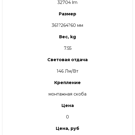
32704 lm
Размер
361?264?60 мм
Вес, kg
7.55
Световая отдача
146 Лм/Вт
Крепление
монтажная скоба
Цена
0
Цена, руб