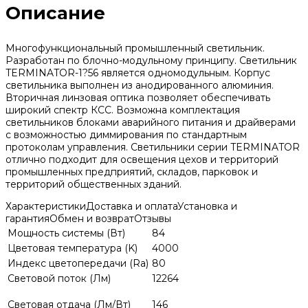
Описание
Многофункциональный промышленный светильник.
Разработан по блочно-модульному принципу. Светильник
TERMINATOR-1?56 является одномодульным. Корпус
светильника выполнен из анодированного алюминия.
Вторичная линзовая оптика позволяет обеспечивать
широкий спектр КСС. Возможна комплектация
светильников блоками аварийного питания и драйверами
с возможностью диммирования по стандартным
протоколам управления. Светильники серии TERMINATOR
отлично подходит для освещения цехов и территорий
промышленных предприятий, складов, парковок и
территорий общественных зданий.
Характеристики
Доставка и оплата
Установка и
гарантия
Обмен и возврат
Отзывы
Мощность системы (Вт)
84
Цветовая температура (K)
4000
Индекс цветопередачи (Ra)
80
Световой поток (Лм)
12264
Световая отдача (Лм/Вт)
146