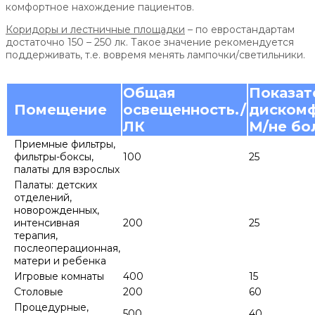
комфортное нахождение пациентов.
Коридоры и лестничные площадки
– по евростандартам
достаточно 150 – 250 лк. Такое значение рекомендуется
поддерживать, т.е. вовремя менять лампочки/светильники.
Общая
Показат
Помещение
освещенность./
дискомф
ЛК
М/не бо
Приемные фильтры,
фильтры-боксы,
100
25
палаты для взрослых
Палаты: детских
отделений,
новорожденных,
интенсивная
200
25
терапия,
послеоперационная,
матери и ребенка
Игровые комнаты
400
15
Столовые
200
60
Процедурные,
500
40