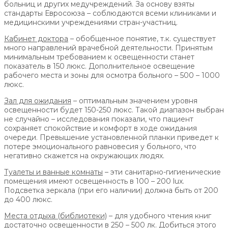
больниц и других медучреждений. За основу взяты
стандарты Евросоюза – соблюдаются всеми клиниками и
медицинскими учреждениями стран-участниц.
Кабинет доктора
– обобщенное понятие, т.к. существует
много направлений врачебной деятельности. Принятым
минимальным требованием к освещенности станет
показатель в 150 люкс. Дополнительное освещение
рабочего места и зоны для осмотра больного – 500 – 1000
люкс.
Зал для ожидания
– оптимальным значением уровня
освещенности будет 150-250 люкс. Такой диапазон выбран
не случайно – исследования показали, что пациент
сохраняет спокойствие и комфорт в ходе ожидания
очереди. Превышение установленной планки приведет к
потере эмоционального равновесия у больного, что
негативно скажется на окружающих людях.
Туалеты и ванные комнаты
– эти санитарно-гигиенические
помещения имеют освещенность в 100 – 200 lux.
Подсветка зеркала (при его наличии) должна быть от 200
до 400 люкс.
Места отдыха (библиотеки)
– для удобного чтения книг
достаточно освещенности в 250 – 500 лк. Добиться этого