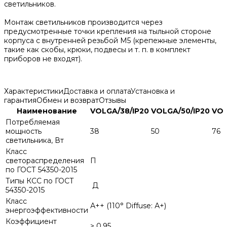
светильников.
Монтаж светильников производится через
предусмотренные точки крепления на тыльной стороне
корпуса с внутренней резьбой М5 (крепежные элементы,
такие как скобы, крюки, подвесы и т. п. в комплект
приборов не входят).
Характеристики
Доставка и оплата
Установка и
гарантия
Обмен и возврат
Отзывы
Наименование
VOLGA/38/IP20
VOLGA/50/IP20
VOL
Потребляемая
мощность
38
50
76
светильника, Вт
Класс
светораспределения
П
по ГОСТ 54350-2015
Типы КСС по ГОСТ
Д
54350-2015
Класс
А++ (110° Diffuse: А+)
энергоэффективности
Коэффициент
> 0,95