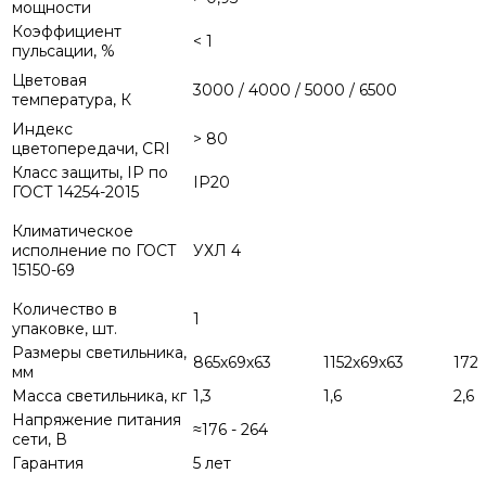
мощности
Коэффициент
< 1
пульсации, %
Цветовая
3000 / 4000 / 5000 / 6500
температура, К
Индекс
> 80
цветопередачи, CRI
Класс защиты, IP по
IP20
ГОСТ 14254-2015
Климатическое
исполнение по ГОСТ
УХЛ 4
15150-69
Количество в
1
упаковке, шт.
Размеры светильника,
865х69х63
1152х69х63
172
мм
Масса светильника, кг
1,3
1,6
2,6
Напряжение питания
≈176 - 264
сети, В
Гарантия
5 лет