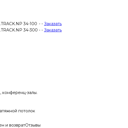
.TRACK.NP 34-100
-
-
Заказать
.TRACK.NP 34-300
-
-
Заказать
, конференц-залы.
атяжной потолок
н и возврат
Отзывы