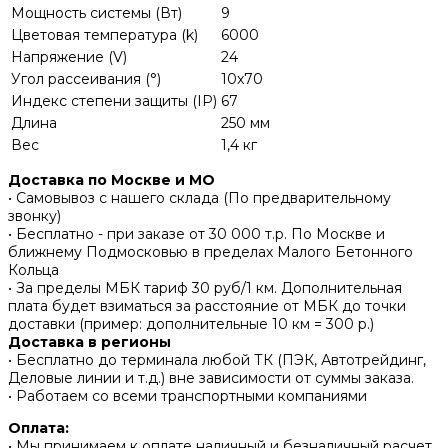
Мощность системы (Вт)
9
Цветовая температура (k)
6000
Напряжение (V)
24
Угол рассеивания (°)
10x70
Индекс степени защиты (IP)
67
Длина
250 мм
Вес
1,4 кг
Доставка по Москве и МО
• Самовывоз с нашего склада (По предварительному
звонку)
• Бесплатно - при заказе от 30 000 т.р. По Москве и
ближнему Подмосковью в пределах Малого Бетонного
Кольца
• За пределы МБК тариф 30 руб/1 км. Дополнительная
плата будет взиматься за расстояние от МБК до точки
доставки (пример: дополнительные 10 км = 300 р.)
Доставка в регионы
• Бесплатно до терминала любой ТК (ПЭК, Автотрейдинг,
Деловые линии и т.д.) вне зависимости от суммы заказа.
• Работаем со всеми транспортными компаниями
Оплата:
• Мы принимаем к оплате наличный и безналичный расчет