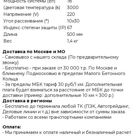
Мощность системы (Вт)
18
Цветовая температура (k)
3000
Напряжение (V)
220
Угол рассеивания (°)
10x30
Индекс степени защиты (IP)
67
Длина
500 мм
Вес
1,4 кг
Доставка по Москве и МО
• Самовывоз с нашего склада (По предварительному
звонку)
• Бесплатно - при заказе от 30 000 т.р. По Москве и
ближнему Подмосковью в пределах Малого Бетонного
Кольца
• За пределы МБК тариф 30 руб/1 км. Дополнительная
плата будет взиматься за расстояние от МБК до точки
доставки (пример: дополнительные 10 км = 300 р.)
Доставка в регионы
• Бесплатно до терминала любой ТК (ПЭК, Автотрейдинг,
Деловые линии и т.д.) вне зависимости от суммы заказа.
• Работаем со всеми транспортными компаниями
Оплата:
• Мы принимаем к оплате наличный и безналичный расчет