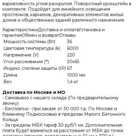
вариативность углов раскрытия. Поворотный кронштейн в
комплекте. Подойдет для линейного освещения
простенков, карнизов, декоративных элементов жилых
домов и общественных зданий различного назначения.
Характеристики
Доставка и оплата
Установка и
гарантия
Обмен и возврат
Отзывы
Мощность системы (Вт)
36
Цветовая температура (k)
6000
Напряжение (V)
220
Угол рассеивания (°)
20x65
Индекс степени защиты (IP)
67
Длина
1000 мм
Вес
1,4 кг
Доставка по Москве и МО
• Самовывоз с нашего склада (По предварительному
звонку)
• Бесплатно - при заказе от 30 000 т.р. По Москве и
ближнему Подмосковью в пределах Малого Бетонного
Кольца
• За пределы МБК тариф 30 руб/1 км. Дополнительная
плата будет взиматься за расстояние от МБК до точки