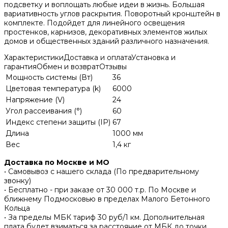
подсветку и воплощать любые идеи в жизнь. Большая
вариативность углов раскрытия. Поворотный кронштейн в
комплекте. Подойдет для линейного освещения
простенков, карнизов, декоративных элементов жилых
домов и общественных зданий различного назначения.
Характеристики
Доставка и оплата
Установка и
гарантия
Обмен и возврат
Отзывы
Мощность системы (Вт)
36
Цветовая температура (k)
6000
Напряжение (V)
24
Угол рассеивания (°)
60
Индекс степени защиты (IP)
67
Длина
1000 мм
Вес
1,4 кг
Доставка по Москве и МО
• Самовывоз с нашего склада (По предварительному
звонку)
• Бесплатно - при заказе от 30 000 т.р. По Москве и
ближнему Подмосковью в пределах Малого Бетонного
Кольца
• За пределы МБК тариф 30 руб/1 км. Дополнительная
плата будет взиматься за расстояние от МБК до точки