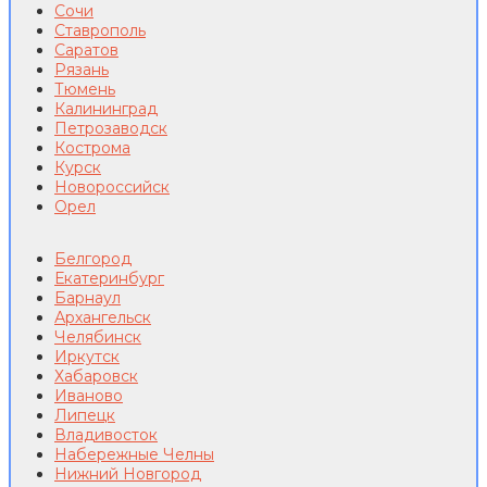
Сочи
Ставрополь
Саратов
Рязань
Тюмень
Калининград
Петрозаводск
Кострома
Курск
Новороссийск
Орел
Белгород
Екатеринбург
Барнаул
Архангельск
Челябинск
Иркутск
Хабаровск
Иваново
Липецк
Владивосток
Набережные Челны
Нижний Новгород