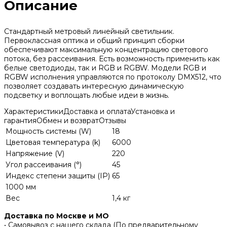
Описание
Стандартный метровый линейный светильник.
Первоклассная оптика и общий принцип сборки
обеспечивают максимальную концентрацию светового
потока, без рассеивания. Есть возможность применить как
белые светодиоды, так и RGB и RGBW. Модели RGB и
RGBW исполнения управляются по протоколу DMX512, что
позволяет создавать интересную динамическую
подсветку и воплощать любые идеи в жизнь.
Характеристики
Доставка и оплата
Установка и
гарантия
Обмен и возврат
Отзывы
Мощность системы (W)
18
Цветовая температура (k)
6000
Напряжение (V)
220
Угол рассеивания (°)
45
Индекс степени защиты (IP)
65
1000 мм
Вес
1,4 кг
Доставка по Москве и МО
• Самовывоз с нашего склада (По предварительному