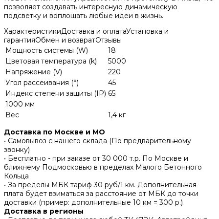
позволяет создавать интересную динамическую
подсветку и воплощать любые идеи в жизнь.
Характеристики
Доставка и оплата
Установка и
гарантия
Обмен и возврат
Отзывы
Мощность системы (W)
18
Цветовая температура (k)
5000
Напряжение (V)
220
Угол рассеивания (°)
45
Индекс степени защиты (IP)
65
1000 мм
Вес
1,4 кг
Доставка по Москве и МО
• Самовывоз с нашего склада (По предварительному
звонку)
• Бесплатно - при заказе от 30 000 т.р. По Москве и
ближнему Подмосковью в пределах Малого Бетонного
Кольца
• За пределы МБК тариф 30 руб/1 км. Дополнительная
плата будет взиматься за расстояние от МБК до точки
доставки (пример: дополнительные 10 км = 300 р.)
Доставка в регионы