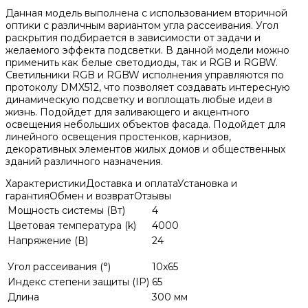
Данная модель выполнена с использованием вторичной
оптики с различным вариантом угла рассеивания. Угол
раскрытия подбирается в зависимости от задачи и
желаемого эффекта подсветки. В данной модели можно
применить как белые светодиоды, так и RGB и RGBW.
Светильники RGB и RGBW исполнения управляются по
протоколу DMX512, что позволяет создавать интересную
динамическую подсветку и воплощать любые идеи в
жизнь. Подойдет для заливающего и акцентного
освещения небольших объектов фасада. Подойдет для
линейного освещения простенков, карнизов,
декоративных элементов жилых домов и общественных
зданий различного назначения.
Характеристики
Доставка и оплата
Установка и
гарантия
Обмен и возврат
Отзывы
Мощность системы (Вт)
4
Цветовая температура (k)
4000
Напряжение (В)
24
Угол рассеивания (°)
10x65
Индекс степени защиты (IP)
65
Длина
300 мм