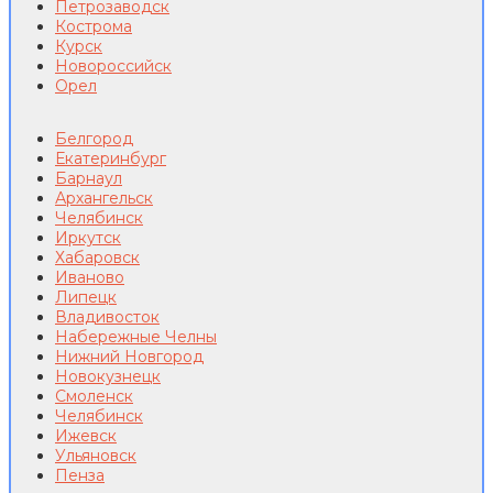
Петрозаводск
Кострома
Курск
Новороссийск
Орел
Белгород
Екатеринбург
Барнаул
Архангельск
Челябинск
Иркутск
Хабаровск
Иваново
Липецк
Владивосток
Набережные Челны
Нижний Новгород
Новокузнецк
Смоленск
Челябинск
Ижевск
Ульяновск
Пенза