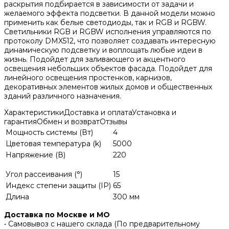
раскрытия подбирается в зависимости от задачи и
желаемого эффекта подсветки. В данной модели можно
применить как белые светодиоды, так и RGB и RGBW.
Светильники RGB и RGBW исполнения управляются по
протоколу DMX512, что позволяет создавать интересную
динамическую подсветку и воплощать любые идеи в
жизнь. Подойдет для заливающего и акцентного
освещения небольших объектов фасада. Подойдет для
линейного освещения простенков, карнизов,
декоративных элементов жилых домов и общественных
зданий различного назначения.
Характеристики
Доставка и оплата
Установка и
гарантия
Обмен и возврат
Отзывы
Мощность системы (Вт)
4
Цветовая температура (k)
5000
Напряжение (В)
220
Угол рассеивания (°)
15
Индекс степени защиты (IP)
65
Длина
300 мм
Доставка по Москве и МО
• Самовывоз с нашего склада (По предварительному