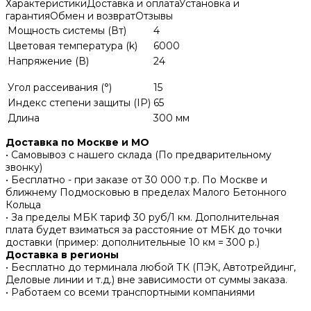
Характеристики
Доставка и оплата
Установка и
гарантия
Обмен и возврат
Отзывы
Мощность системы (Вт)
4
Цветовая температура (k)
6000
Напряжение (В)
24
Угол рассеивания (°)
15
Индекс степени защиты (IP)
65
Длина
300 мм
Доставка по Москве и МО
• Самовывоз с нашего склада (По предварительному
звонку)
• Бесплатно - при заказе от 30 000 т.р. По Москве и
ближнему Подмосковью в пределах Малого Бетонного
Кольца
• За пределы МБК тариф 30 руб/1 км. Дополнительная
плата будет взиматься за расстояние от МБК до точки
доставки (пример: дополнительные 10 км = 300 р.)
Доставка в регионы
• Бесплатно до терминала любой ТК (ПЭК, Автотрейдинг,
Деловые линии и т.д.) вне зависимости от суммы заказа.
• Работаем со всеми транспортными компаниями