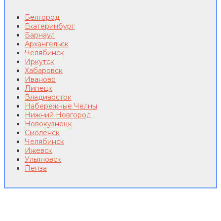
Белгород
Екатеринбург
Барнаул
Архангельск
Челябинск
Иркутск
Хабаровск
Иваново
Липецк
Владивосток
Набережные Челны
Нижний Новгород
Новокузнецк
Смоленск
Челябинск
Ижевск
Ульяновск
Пенза