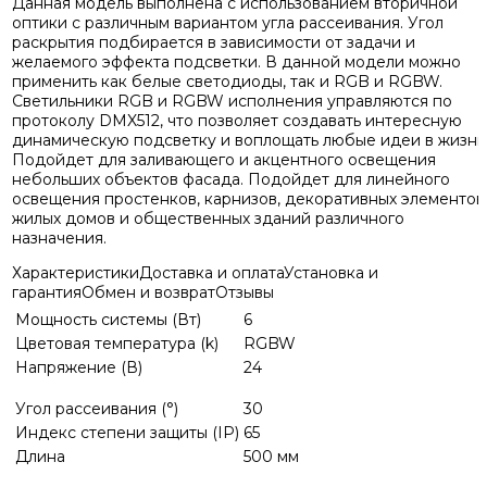
Данная модель выполнена с использованием вторичной
оптики с различным вариантом угла рассеивания. Угол
раскрытия подбирается в зависимости от задачи и
желаемого эффекта подсветки. В данной модели можно
применить как белые светодиоды, так и RGB и RGBW.
Светильники RGB и RGBW исполнения управляются по
протоколу DMX512, что позволяет создавать интересную
динамическую подсветку и воплощать любые идеи в жизнь
Подойдет для заливающего и акцентного освещения
небольших объектов фасада. Подойдет для линейного
освещения простенков, карнизов, декоративных элементов
жилых домов и общественных зданий различного
назначения.
Характеристики
Доставка и оплата
Установка и
гарантия
Обмен и возврат
Отзывы
Мощность системы (Вт)
6
Цветовая температура (k)
RGBW
Напряжение (В)
24
Угол рассеивания (°)
30
Индекс степени защиты (IP)
65
Длина
500 мм