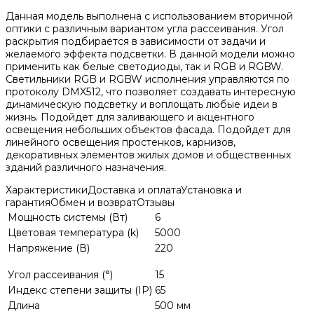
Данная модель выполнена с использованием вторичной
оптики с различным вариантом угла рассеивания. Угол
раскрытия подбирается в зависимости от задачи и
желаемого эффекта подсветки. В данной модели можно
применить как белые светодиоды, так и RGB и RGBW.
Светильники RGB и RGBW исполнения управляются по
протоколу DMX512, что позволяет создавать интересную
динамическую подсветку и воплощать любые идеи в
жизнь. Подойдет для заливающего и акцентного
освещения небольших объектов фасада. Подойдет для
линейного освещения простенков, карнизов,
декоративных элементов жилых домов и общественных
зданий различного назначения.
Характеристики
Доставка и оплата
Установка и
гарантия
Обмен и возврат
Отзывы
Мощность системы (Вт)
6
Цветовая температура (k)
5000
Напряжение (В)
220
Угол рассеивания (°)
15
Индекс степени защиты (IP)
65
Длина
500 мм