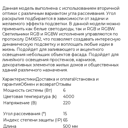
Данная модель выполнена с использованием вторичной
оптики с различным вариантом угла рассеивания. Угол
раскрытия подбирается в зависимости от задачи и
желаемого эффекта подсветки. В данной модели можно
применить как белые светодиоды, так и RGB и RGBW.
Светильники RGB и RGBW исполнения управляются по
протоколу DMX512, что позволяет создавать интересную
динамическую подсветку и воплощать любые идеи в
жизнь. Подойдет для заливающего и акцентного
освещения небольших объектов фасада. Подойдет для
линейного освещения простенков, карнизов,
декоративных элементов жилых домов и общественных
зданий различного назначения.
Характеристики
Доставка и оплата
Установка и
гарантия
Обмен и возврат
Отзывы
Мощность системы (Вт)
6
Цветовая температура (k)
4000
Напряжение (В)
220
Угол рассеивания (°)
15
Индекс степени защиты (IP)
65
Длина
500 мм