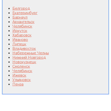
Белгород
Екатеринбург
Барнаул
Архангельск
Челябинск
Иркутск
Хабаровск
Иваново
Липецк
Владивосток
Набережные Челны
Нижний Новгород
Новокузнецк
Смоленск
Челябинск
Ижевск
Ульяновск
Пенза