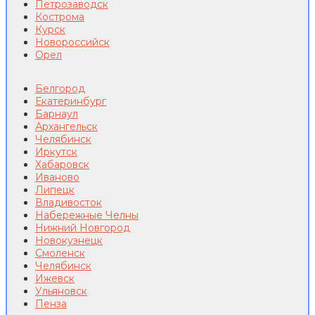
Петрозаводск
Кострома
Курск
Новороссийск
Орел
Белгород
Екатеринбург
Барнаул
Архангельск
Челябинск
Иркутск
Хабаровск
Иваново
Липецк
Владивосток
Набережные Челны
Нижний Новгород
Новокузнецк
Смоленск
Челябинск
Ижевск
Ульяновск
Пенза