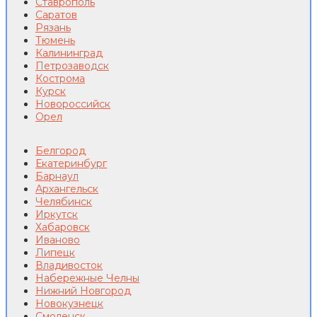
Ставрополь
Саратов
Рязань
Тюмень
Калининград
Петрозаводск
Кострома
Курск
Новороссийск
Орел
Белгород
Екатеринбург
Барнаул
Архангельск
Челябинск
Иркутск
Хабаровск
Иваново
Липецк
Владивосток
Набережные Челны
Нижний Новгород
Новокузнецк
Смоленск