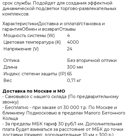
срок службы. Подойдет для создания эффектной
динамической подсветки торгово-развлекательных
комплексов.
Характеристики
Доставка и оплата
Установка и
гарантия
Обмен и возврат
Отзывы
Мощность системы (W)
4
Цветовая температура (K)
4000
Напряжение (V)
24
Оптика
Без вторичной оптики
Длина
300 мм
Индекс степени защиты (IP)
65
Вес
0,71 кг
Доставка по Москве и МО
• Самовывоз с нашего склада (По предварительному
звонку)
• Бесплатно - при заказе от 30 000 т.р. По Москве и
ближнему Подмосковью в пределах Малого Бетонного
Кольца
• За пределы МБК тариф 30 руб/1 км. Дополнительная
плата будет взиматься за расстояние от МБК до точки
доставки (пример: дополнительные 10 км = 300 р.)