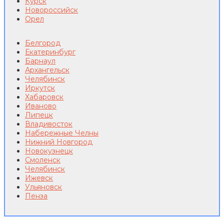
Курск
Новороссийск
Орел
Белгород
Екатеринбург
Барнаул
Архангельск
Челябинск
Иркутск
Хабаровск
Иваново
Липецк
Владивосток
Набережные Челны
Нижний Новгород
Новокузнецк
Смоленск
Челябинск
Ижевск
Ульяновск
Пенза