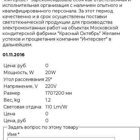
исполнительная организация с наличием опытного и
квалифицированного персонала. За этот период
качественно и в срок осуществлены поставки
светотехнической продукции для производства
электромонтажных работ на объектах Московской
кондитерской фабрики "Красный Октябрь" Желаем
успехов и процветания компании "Интерсвет" в
дальнейшем.
01.11.2016
Цена: руб.
0
Мощность, W
20W
Угол рассеивания
25°
Напряжение, V
220V
Размер
170?200 мм
Вес, kg
1.2
Световая отдача
110 Lm/W
Цена
0
Цена, руб
0
Задать вопрос по этому товару
Имя
*