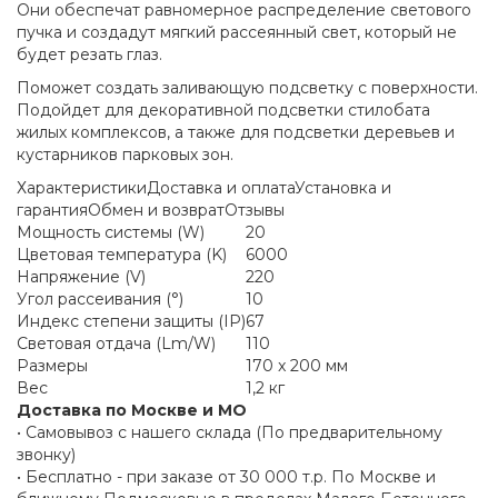
Они обеспечат равномерное распределение светового
пучка и создадут мягкий рассеянный свет, который не
будет резать глаз.
Поможет создать заливающую подсветку с поверхности.
Подойдет для декоративной подсветки стилобата
жилых комплексов, а также для подсветки деревьев и
кустарников парковых зон.
Характеристики
Доставка и оплата
Установка и
гарантия
Обмен и возврат
Отзывы
Мощность системы (W)
20
Цветовая температура (K)
6000
Напряжение (V)
220
Угол рассеивания (°)
10
Индекс степени защиты (IP)
67
Световая отдача (Lm/W)
110
Размеры
170 x 200 мм
Вес
1,2 кг
Доставка по Москве и МО
• Самовывоз с нашего склада (По предварительному
звонку)
• Бесплатно - при заказе от 30 000 т.р. По Москве и