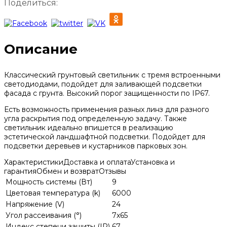
Поделиться:
Описание
Классический грунтовый светильник с тремя встроенными
светодиодами, подойдет для заливающей подсветки
фасада с грунта. Высокий порог защищенности по IP67.
Есть возможность применения разных линз для разного
угла раскрытия под определенную задачу. Также
светильник идеально впишется в реализацию
эстетической ландшафтной подсветки. Подойдет для
подсветки деревьев и кустарников парковых зон.
Характеристики
Доставка и оплата
Установка и
гарантия
Обмен и возврат
Отзывы
Мощность системы (Вт)
9
Цветовая температура (k)
6000
Напряжение (V)
24
Угол рассеивания (°)
7x65
Индекс степени защиты (IP)
67