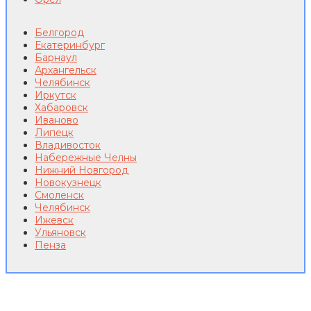
Белгород
Екатеринбург
Барнаул
Архангельск
Челябинск
Иркутск
Хабаровск
Иваново
Липецк
Владивосток
Набережные Челны
Нижний Новгород
Новокузнецк
Смоленск
Челябинск
Ижевск
Ульяновск
Пенза