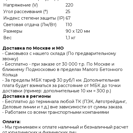
Напряжение (V)
220
Угол рассеивания (°)
25
Индекс степени защиты (IP)
67
Световая отдача (Лм/Вт)
110
Размеры
90 x 120 мм
Вес
1,1 кг
Доставка по Москве и МО
• Самовывоз с нашего склада (По предварительному
звонку)
• Бесплатно - при заказе от 30 000 т.р. По Москве и
ближнему Подмосковью в пределах Малого Бетонного
Кольца
• За пределы МБК тариф 30 руб/1 км. Дополнительная
плата будет взиматься за расстояние от МБК до точки
доставки (пример: дополнительные 10 км = 300 р.)
Доставка в регионы
• Бесплатно до терминала любой ТК (ПЭК, Автотрейдинг,
Деловые линии и т.д.) вне зависимости от суммы заказа.
• Работаем со всеми транспортными компаниями
Оплата:
• Мы принимаем к оплате наличный и безналичный расчет
от юридических и физических лиц.