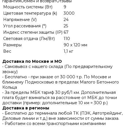
гарантия
Обмен и возврат
Отзывы
Мощность системы (Вт)
9
Цветовая температура (k)
3000
Напряжение (V)
24
Угол рассеивания (°)
25
Индекс степени защиты (IP)
67
Световая отдача (Лм/Вт)
110
Размеры
90 x 120 мм
Вес
1,1 кг
Доставка по Москве и МО
• Самовывоз с нашего склада (По предварительному
звонку)
• Бесплатно - при заказе от 30 000 т.р. По Москве и
ближнему Подмосковью в пределах Малого Бетонного
Кольца
• За пределы МБК тариф 30 руб/1 км. Дополнительная
плата будет взиматься за расстояние от МБК до точки
доставки (пример: дополнительные 10 км = 300 р.)
Доставка в регионы
• Бесплатно до терминала любой ТК (ПЭК, Автотрейдинг,
Деловые линии и т.д.) вне зависимости от суммы заказа.
• Работаем со всеми транспортными компаниями