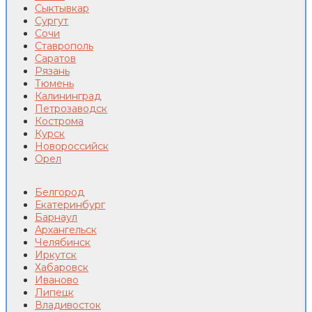
Сыктывкар
Сургут
Сочи
Ставрополь
Саратов
Рязань
Тюмень
Калининград
Петрозаводск
Кострома
Курск
Новороссийск
Орел
Белгород
Екатеринбург
Барнаул
Архангельск
Челябинск
Иркутск
Хабаровск
Иваново
Липецк
Владивосток